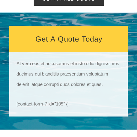
Get A Quote Today
At vero eos et accusamus et iusto odio dignissimos
ducimus qui blanditiis praesentium voluptatum
deleniti atque corrupti quos dolores et quas.
[contact-form-7 id=”109″ /]