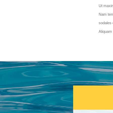
Ut maxim
Nam temp
sodales q
Aliquam 