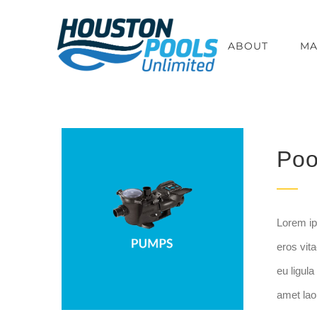
Skip
to
ABOUT
MA
content
Poo
Lorem ips
eros vita
eu ligula
amet laor